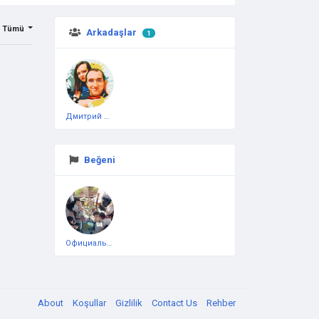
Tümü
Arkadaşlar
1
Дмитрий Чеботарёв
Beğeni
Официальная тестовая страница
About
Koşullar
Gizlilik
Contact Us
Rehber