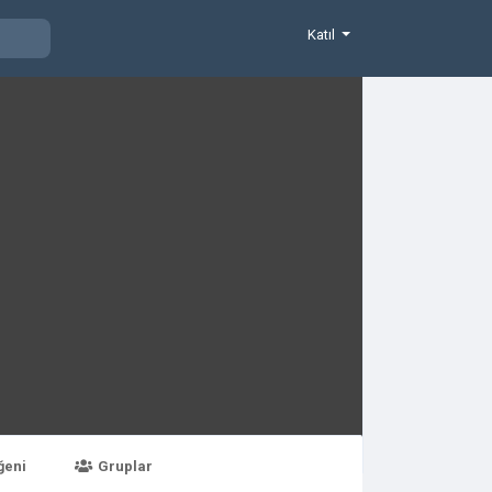
Katıl
ğeni
Gruplar