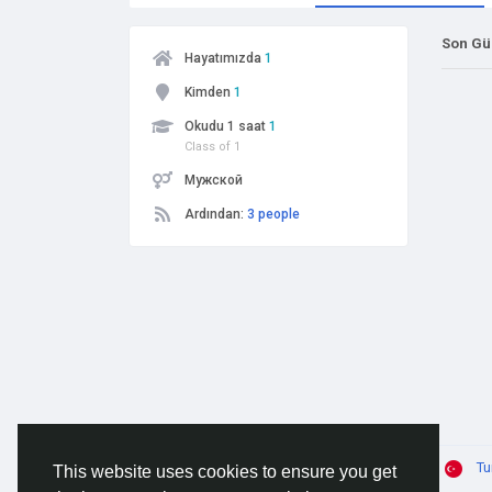
Son Gü
Hayatımızda
1
Kimden
1
Okudu 1 saat
1
Class of 1
Мужской
Ardından:
3 people
© 2026 AnimeSocial.SU - Первая аниме сеть!
Tu
This website uses cookies to ensure you get