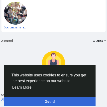
Официальная тестовая страница
Actueel
Alles
This website uses cookies to ensure you get
the best experience on our website
No data to show
Learn More
© 2026 AnimeSocial.SU - Первая аниме сеть!
Dutch
About
Voorwaarden
Privacy
Contact Us
Bedrijvengids
Got It!