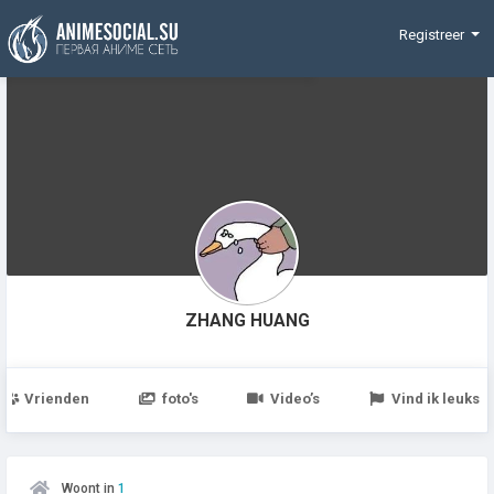
Funding
Registreer
ZHANG HUANG
Vrienden
foto's
Video’s
Vind ik leuks
Woont in
1