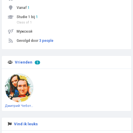
Vanaf
1
Studie 1 bij
1
Class of 1
Мужской
Gevolgd door
3 people
Vrienden
1
Дмитрий Чеботарёв
Vind ik leuks