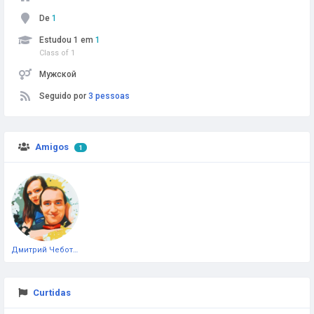
De
1
Estudou 1 em
1
Class of 1
Мужской
Seguido por
3 pessoas
Amigos
1
Дмитрий Чеботарёв
Curtidas