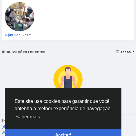
Официальная тестовая страница
Atualizações recentes
Todos
Este site usa cookies para garantir que você
Nenhum dado para exibir
obtenha a melhor experiência de navegação
Saber mais
© 2026 AnimeSocial.SU - Первая аниме сеть!
Portuguese
(Brazil)
Sobre
Termos
Privacidade
Fale conosco
Diretório
Aceitar!