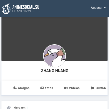
Funding
Acessar
ZHANG HUANG
po
Amigos
fotos
Vídeos
Curtidas
Mora em
1