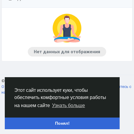
Нет данных для отображения
© 2026 AnimeSocial.SU - Первая аниме сеть!
Russian
О нас
Условия использования
Конфиденциальность
Свяжитесь с
Этот сайт использует куки, чтобы
нами
Каталог
обеспечить комфортные условия работы
на нашем сайте
Узнать больше
Понял!