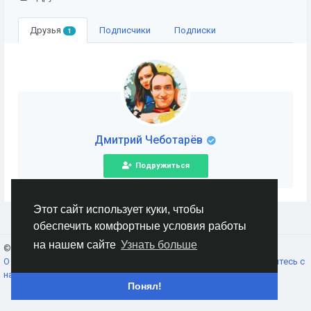
Друзья
Подписчики
Подписки
1
Дмитрий Чеботарёв
Подружиться
Этот сайт использует куки, чтобы
обеспечить комфортные условия работы
на нашем сайте
Узнать больше
© 2026 AnimeSocial.SU - Первая аниме сеть!
Russian
О нас
Условия использования
Конфиденциальность
Свяжитесь с
нами
Каталог
Понял!