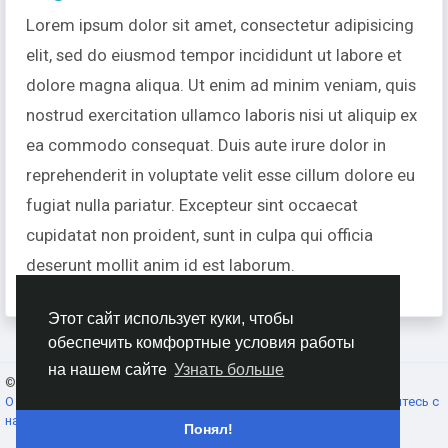
Lorem ipsum dolor sit amet, consectetur adipisicing
elit, sed do eiusmod tempor incididunt ut labore et
dolore magna aliqua. Ut enim ad minim veniam, quis
nostrud exercitation ullamco laboris nisi ut aliquip ex
ea commodo consequat. Duis aute irure dolor in
reprehenderit in voluptate velit esse cillum dolore eu
fugiat nulla pariatur. Excepteur sint occaecat
cupidatat non proident, sunt in culpa qui officia
deserunt mollit anim id est laborum.
Этот сайт использует куки, чтобы
обеспечить комфортные условия работы
на нашем сайте
Узнать больше
© 2026 AnimeSocial.SU - Первая аниме сеть!
Russian
О нас
Условия использования
Конфиденциальность
Свяжитесь с
нами
Каталог
Понял!