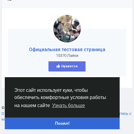
Официальная тестовая страница
15370 Лайки
Нравится
Этот сайт использует куки, чтобы
обеспечить комфортные условия работы
на нашем сайте
Узнать больше
© 2026 AnimeSocial.SU - Первая аниме сеть!
Russian
О нас
Условия использования
Конфиденциальность
Свяжитесь с
нами
Каталог
Понял!