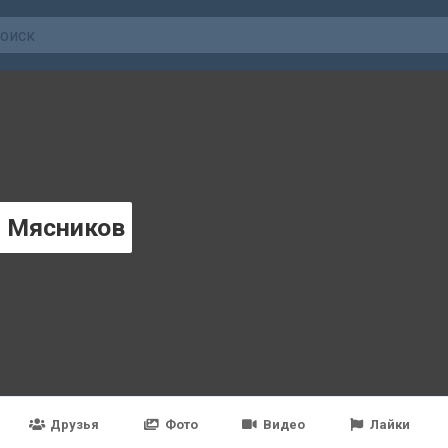
й Мясников
Друзья
Фото
Видео
Лайки