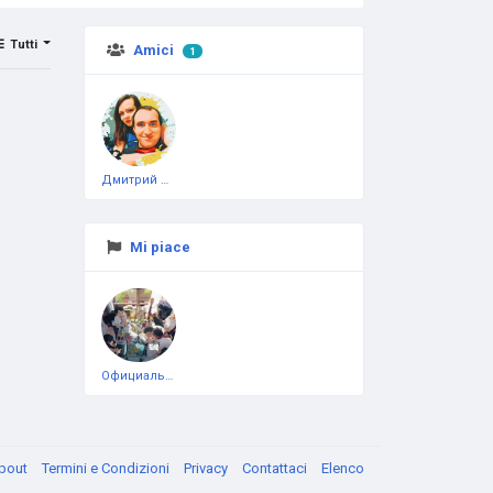
Tutti
Amici
1
Дмитрий Чеботарёв
Mi piace
Официальная тестовая страница
bout
Termini e Condizioni
Privacy
Contattaci
Elenco