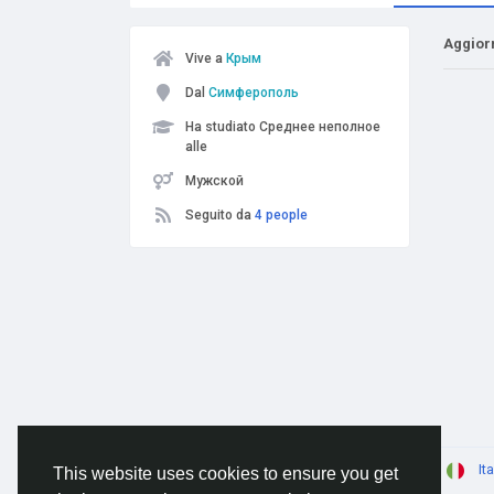
Aggior
Vive a
Крым
Dal
Симферополь
Ha studiato Среднее неполное
alle
Мужской
Seguito da
4 people
© 2026 AnimeSocial.SU - Первая аниме сеть!
It
This website uses cookies to ensure you get