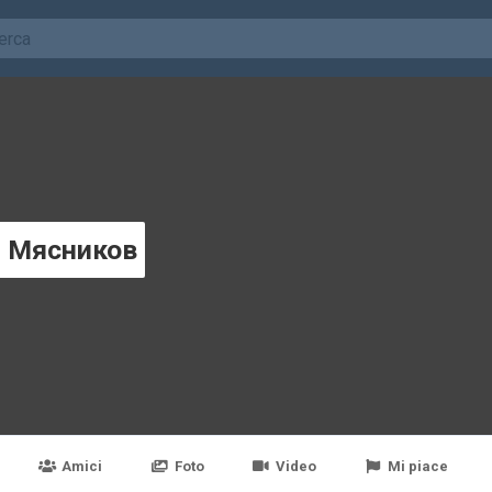
й Мясников
Amici
Foto
Video
Mi piace