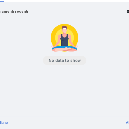
namenti recenti
No data to show
aliano
A