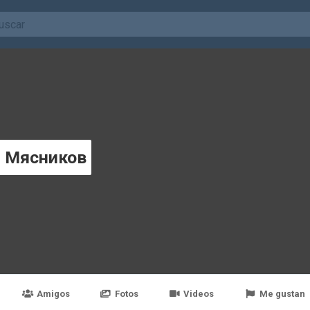
й Мясников
Amigos
Fotos
Videos
Me gustan