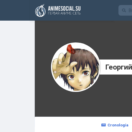
Funding
Георги
Cronología