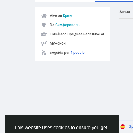
Actual
Vive en
Крым
De
Симферополь
Estudiado Среднее неполное at
Мужской
seguida por
4 people
© 2026 AnimeSocial.SU - Первая аниме сеть!
Sp
This website uses cookies to ensure you get