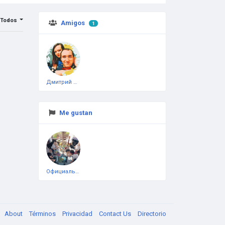
Todos
Amigos
1
Дмитрий Чеботарёв
Me gustan
Официальная тестовая страница
About
Términos
Privacidad
Contact Us
Directorio