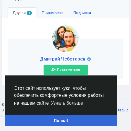
Друзья
Подписчики
Подписки
1
Дмитрий Чеботарёв
Подружиться
Этот сайт использует куки, чтобы
обеспечить комфортные условия работы
на нашем сайте
Узнать больше
© 2026 AnimeSocial.SU - Первая аниме сеть!
Russian
О нас
Условия использования
Конфиденциальность
Свяжитесь с
нами
Каталог
Понял!