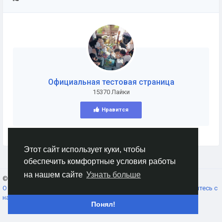
Официальная тестовая страница
15370 Лайки
Нравится
Этот сайт использует куки, чтобы
обеспечить комфортные условия работы
на нашем сайте
Узнать больше
© 2026 AnimeSocial.SU - Первая аниме сеть!
Russian
О нас
Условия использования
Конфиденциальность
Свяжитесь с
нами
Каталог
Понял!