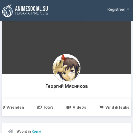
Funding
Registreer
Георгий Мясников
Vrienden
foto's
Video’s
Vind ik leuks
Woont in
Крым