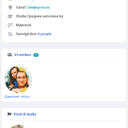
Vanaf
Симферополь
Studie Среднее неполное bij
Мужской
Gevolgd door
4 people
Vrienden
1
Дмитрий Чеботарёв
Vind ik leuks