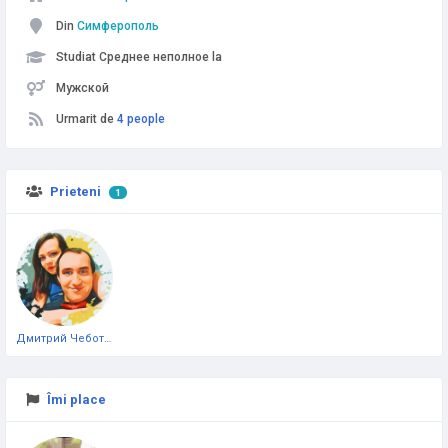
Din
Симферополь
Studiat Среднее неполное la
Мужской
Urmarit de
4 people
Prieteni
1
Дмитрий Чеботарёв
Îmi place