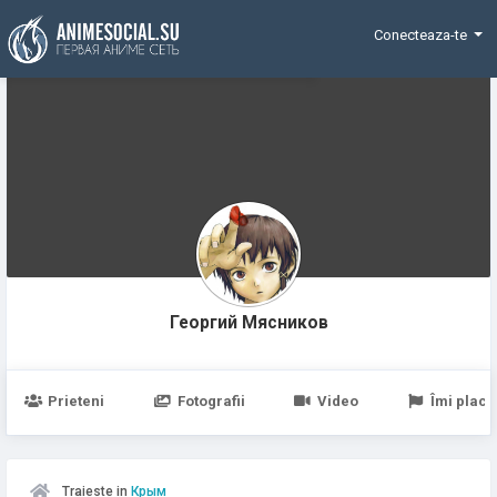
Funding
Conecteaza-te
Георгий Мясников
Prieteni
Fotografii
Video
Îmi place
Traieste in
Крым