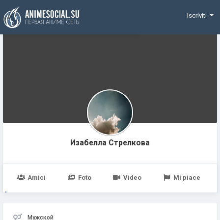
Funding
Iscriviti
Изабелла Стрелковa
Amici
Foto
Video
Mi piace
Мужской