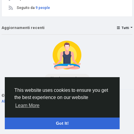
Seguito da
9 people
Aggiornamenti recenti
Tutti
No data to show
This website uses cookies to ensure you get
© 2026 AnimeSocial.SU - Первая аниме сеть!
Italiano
the best experience on our website
About
Termini e Condizioni
Privacy
Contattaci
Elenco
Learn More
Got It!