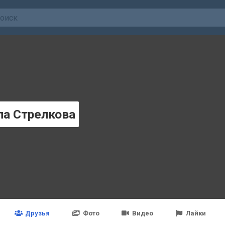
ла Стрелковa
Друзья
Фото
Видео
Лайки