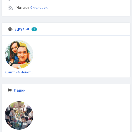
Читают
0 человек
Друзья
1
Дмитрий Чеботарёв
Лайки