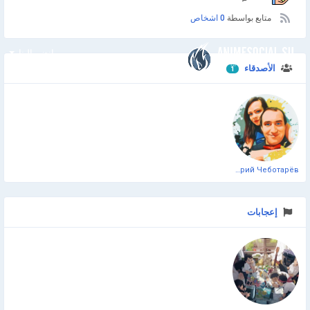
متابع بواسطة
0 اشخاص
انضم إلينا
الأصدقاء
1
Дмитрий Чеботарёв
إعجابات