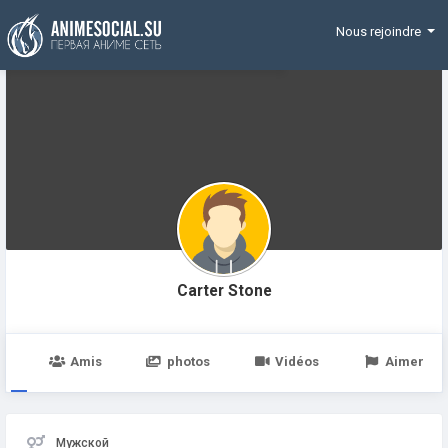
Funding
Nous rejoindre
Carter Stone
e
Amis
photos
Vidéos
Aimer
Мужской