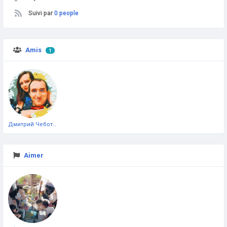
Suivi par
0 people
Amis
1
Дмитрий Чеботарёв
Aimer