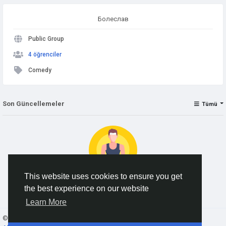
Болеслав
Public Group
4 öğrenciler
Comedy
Son Güncellemeler
Tümü
This website uses cookies to ensure you get
the best experience on our website
No data to show
Learn More
© 2026 AnimeSocial.SU - Первая аниме сеть!
Turkish