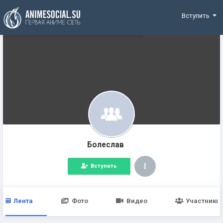
Funding
Вступить
Болеслав
Вступить
Лента
Фото
Видео
Участники