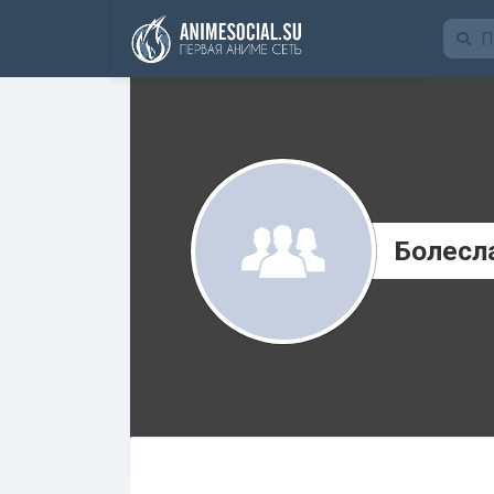
Funding
Болесл