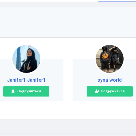
Janifer1 Janifer1
syna world
Подружиться
Подружиться