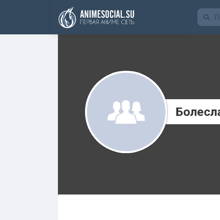
Funding
Болесл