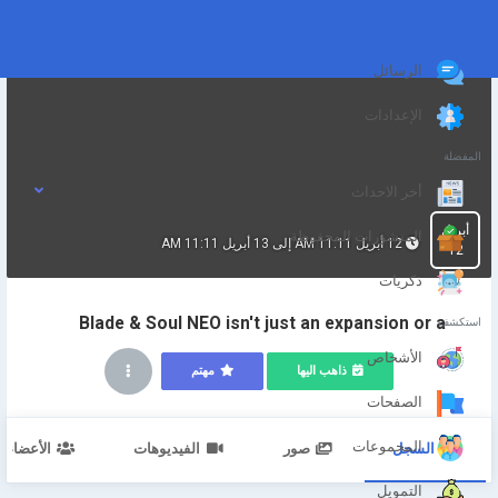
الرسائل
الإعدادات
المفضلة
أخر الاحداث
أبريل
المنشورات المحفوظة
12 أبريل 11:11 AM إلى 13 أبريل 11:11 AM
12
ذكريات
Blade & Soul NEO isn't just an expansion or a
استكشف
الأشخاص
ذاهب اليها
مهتم
الصفحات
المجموعات
السجل
صور
الفيديوهات
الأعضاء
التمويل