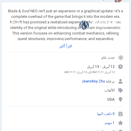
Blade & Soul NEO isn't just an expansion or a graphical update—it's a
complete overhaul of the game that brings it into the modern era.
NCSoft has promised a revitalized experience that retains the core
انضم إلينا
identity of the original while introducing significant improvements.
This version focuses on enhancing combat mechanics, refining
quest structures, improving performance, and expanding
customization options for players. MMOexp.com provides high
اقرأ أكثر
quality and BnS NEO Divine Gems with fast delivery and 24/7 online.
Welcome to BnS NEO Divine Gems for sale to enhance your adven.
حدث عام
12 أبريل - 13 أبريل
12 أبريل 11:11 AM إلى 13 أبريل 11:11 AM
برعاية
JeansKey Zhu
الألعاب
USA
0 ذاهب اليها
1 مهتم