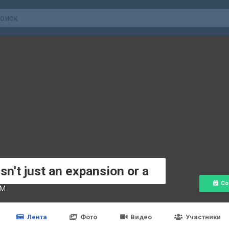
sn't just an expansion or a
Со
AM
Лента
Фото
Видео
Участники