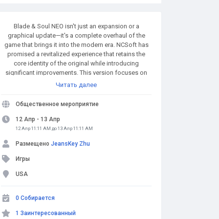
Blade & Soul NEO isn't just an expansion or a
graphical update—it's a complete overhaul of the
game that brings it into the modern era. NCSoft has
promised a revitalized experience that retains the
core identity of the original while introducing
significant improvements. This version focuses on
enhancing combat mechanics, refining quest
Читать далее
structures, improving performance, and expanding
customization options for players. MMOexp.com
Общественное мероприятие
provides high quality and BnS NEO Divine Gems with
fast delivery and 24/7 online. Welcome to BnS NEO
12 Апр - 13 Апр
Divine Gems for sale to enhance your adven.
12 Апр 11:11 AM до 13 Апр 11:11 AM
Размещено
JeansKey Zhu
Игры
USA
0 Собирается
1 Заинтересованный