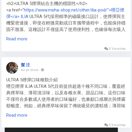
<h2>ULTRA 5煙彈結合主機的穩固性</h2>
煙油，進一步提升雲霧密度。對於大煙玩家來說，這種視覺享
<a href="
https://www.meha-shop.net/other/ilia-pod/">哩亞煙
受遠超低瓦數小煙電子煙主機，成為社交場合的焦點。2025
彈</a> ILIA
ULTRA 5代採用精準的磁吸接口設計，使煙彈與主
年趨勢顯示，高瓦數電子煙主機融入更多空氣流設計，優化雲
機緊密連接，即使在輕微晃動或日常攜帶過程中，也能保持穩
霧形成，讓大煙體驗更極致。
固不脫落。這種設計不僅提高了使用便利性，也確保每次吸入
時的氣流穩定，提供均勻的煙霧體驗。
Read more
此外，ILIA<a href="
https://www.meha-shop.net/other/ilia-
0 Yorumlar
pod/">哩啞煙彈</a>的接口與主機之間經過多次精密測試，能
有效避免因連接不緊而造成的晃動或脫落問題，對新手與老手
髮 汪
使用者皆十分友好。
bir yıl önce
-
ULTRA 5煙彈口味種類介紹
哩亞煙彈 ILIA ULTRA 5代目前提供超過十種不同口味，覆蓋經
典煙草味、薄荷清涼味，以及各種水果、甜品口味。這些口味
不僅符合多數成人使用者的口味偏好，也兼顧口感層次與煙霧
順暢度。例如，經典煙草味保留了傳統吸菸的濃郁感；薄荷味
則帶來清爽體驗；水果口味如芒果、草莓、藍莓等則增添趣味
Read more
感，使每次吸食都充滿新鮮感。ILIA哩啞煙彈的多樣口味選
擇，讓使用者可依照心情或場合自由切換。
0 Yorumlar
https://www.meha-shop.net/other/ilia-pod/