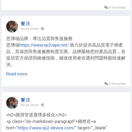
https://www.p6000-shoes.com/
聯名款常使用客製編織布
料， Nike P6000 End
https://www.p6000-shoes.com/
限量版
0 Yorumlar
多採用特殊處理皮革。新款Nike P-6000 New
https://www.p6000-shoes.com/
嘗試新型環保材料，Nike
髮 汪
P6000 Japan 日本版偏好優質麂皮，而Nike p6000 prm
bir yıl önce
-
https://www.p6000-shoes.com/
高端線則全面採用皮革與科
思博瑞品牌：專注品質與售後服務
技布頭層組合。
思博瑞
https://www.sp2vape.net/
致力於提供高品質電子煙產
品，其保證與售後服務制度完善。品牌嚴格把控產品品質，並
提供官方保證與維修指南，確保使用者在遇到問題時能快速解
決。
Read more
SP2主機：保固範圍與注意事項
SP2主機
https://www.sp2vape.net/sp2s/
在官方保固期間內，
0 Yorumlar
涵蓋主要硬體故障與功能異常。用戶需注意避免非官方操作或
自行拆解，以免影響保固權益。官方網站提供詳細保證條款及
髮 汪
申請流程。
bir yıl önce
-
<h2>購買管道選擇多樣化</h2>
<p class="ds-markdown-paragraph">雖然在<a
href="
https://www.sp2-device.com/"
target="_blank"