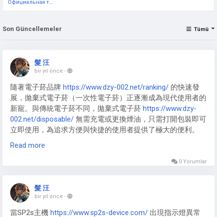
Официальная тестовая страница
Son Güncellemeler
Tümü
髮 汪
bir yıl önce
-
隨著電子菸品牌
https://www.dzy-002.net/ranking/
的快速發
展，拋棄式電子菸（一次性電子菸）正逐漸成為現代使用者的
新寵。與傳統電子菸不同，拋棄式電子菸
https://www.dzy-
002.net/disposable/
無需充電或更換煙油，只需打開包裝即可
立即使用，為追求方便與快捷的使用者提供了極大的便利。
Read more
0 Yorumlar
拋棄式電子煙
https://www.dzy-002.net/disposable/
特別適合
忙碌的上班族、旅遊愛好者或初次接觸電子菸的使用者。由於
髮 汪
不需要額外維護，使用者無需擔心充電、漏油或操作複雜的問
bir yıl önce
-
題，只需享受吸食的樂趣即可。拋棄式電子菸通常體積輕巧，
當SP2s主機
https://www.sp2s-device.com/
出現指示燈異常
方便隨身攜帶，無論是外出聚會、短途旅行或日常使用，都能