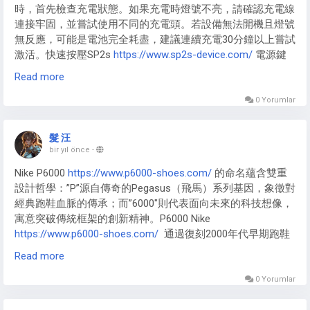
時，首先檢查充電狀態。如果充電時燈號不亮，請確認充電線
隨時滿足吸菸需求。
連接牢固，並嘗試使用不同的充電頭。若設備無法開機且燈號
無反應，可能是電池完全耗盡，建議連續充電30分鐘以上嘗試
激活。快速按壓SP2s
https://www.sp2s-device.com/
電源鍵
五次可強制重啟設備，這能解決多數暫時性的系統故障。如果
Read more
紅燈持續閃爍，表示需要充電，請立即連接充電器。這些簡單
的步驟通常能解決大多數的燈號顯示問題。
0 Yorumlar
連接問題處理：SP2s煙桿的接觸不良排除
髮 汪
SP2s煙桿
https://www.sp2s-device.com/
最常見的問題是煙
bir yıl önce
-
彈接觸不良。首先取出煙彈，用棉花棒輕輕清潔磁吸接口上的
​​Nike P6000​​
https://www.p6000-shoes.com/
的命名蘊含雙重
殘留物。檢查煙彈底部的金屬接點是否有氧化現象，可用橡皮
設計哲學：”P”源自傳奇的Pegasus（飛馬）系列基因，象徵對
擦輕輕擦拭。重新安裝時確保垂直壓入，聽到”咔”聲表示安裝
經典跑鞋血脈的傳承；而”6000″則代表面向未來的科技想像，
到位。如果問題持續，嘗試更換其他煙彈測試，確認是否為單
寓意突破傳統框架的創新精神。​​P6000 Nike
個煙彈的問題。定期清潔接口是預防接觸不良的最佳方法，建
https://www.p6000-shoes.com/
​​ 通過復刻2000年代早期跑鞋
議每周至少清潔一次。
的流線輪廓與材質拼接，將懷舊美學與未來感完美融合，形成
Read more
獨特的千禧年設計語言。
0 Yorumlar
不同版本對設計理念有差異化詮釋。​​Nike-p600