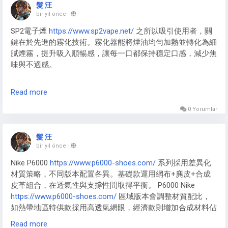
https://www.p6000-shoes.com/
0​​ 基礎款忠實復刻Pegasus 25
髮 汪
的經典元素，​​Nike P-6000 Mens
https://www.p6000-
bir yıl önce
-
shoes.com/
​​ 男款則強化運動功能性表達。​​Mens Nike P-6000​​
SP2電子煙
https://www.sp2vape.net/
之所以吸引使用者，關
國際版注重全球化設計語言，​​Nike P6000 Man
鍵在於先進的霧化技術。霧化器能將煙油均勻加熱並轉化為細
https://www.p6000-shoes.com/
​​ 歐版注入現代簡約美學，均
膩煙霧，提升吸入順暢感，讓每一口都保持穩定口感，減少焦
在”經典復刻”與”未來想像”的平衡中探索新可能。
味與不適感。
創新霧化設計
Read more
思博瑞
https://www.sp2vape.net/
在霧化技術上持續創新，採
用高效加熱系統與精準控溫設計，確保煙油被充分霧化而不浪
0 Yorumlar
費。這種技術優勢使 SP2 系列電子煙口感更順滑，吸煙體驗
更加穩定舒適。
髮 汪
bir yıl önce
-
Nike P6000
https://www.p6000-shoes.com/
系列採用差異化
材質策略，不同版本配置各異。基礎款運用網布+麂皮+合成
皮革組合，在透氣性與支撐性間取得平衡。 P6000 Nike
https://www.p6000-shoes.com/
區域版本會調整材質配比，
如熱帶地區特供款採用高透氣網眼，經濟款則增加合成材料佔
比以控製成本。特別版本在材質上升級明顯。 Nike-p6000
Read more