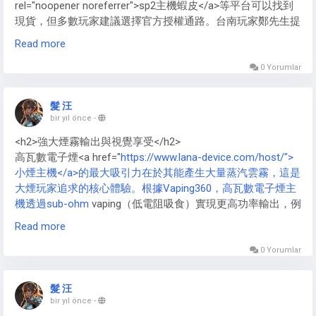
rel="noopener noreferrer">sp2主機蝦皮</a>等平台可以找到
現貨，但多數玩家建議選擇官方授權通路。台南玩家鄭先生提
醒：「首批貨源較少，選擇官方通路比較有保障。」許多玩家
Read more
也分享了自己的購買經驗，建議有興趣的消費者多方比較，選
擇最可靠的購買管道。</p>
0 Yorumlar
髮 汪
bir yıl önce
-
<h2>強大煙霧輸出與視覺享受</h2>
高瓦數電子煙<a href="
https://www.lana-device.com/host/">
小煙主機</a>的最大吸引力在於其能產生大量蒸汽雲霧，這是
大煙玩家追求的核心體驗。根據Vaping360，高瓦數電子煙主
機透過sub-ohm
vaping（低電阻吸食）實現更高功率輸出，例
如GeekVape Aegis X可達200W，能快速加熱線圈，生成濃密
Read more
雲霧。這種大煙霧不僅提供強烈喉嚨擊感，還讓使用者在
cloud chasing競賽中展現技巧，創造出令人驚嘆的煙霧造型。
0 Yorumlar
此外，高瓦數電子煙<a href="
https://www.lana-
髮 汪
device.com/host/">VAPE主機</a>配備大容量霧化器，如
bir yıl önce
-
Vaporesso
GEN系列的5ml以上儲油槽，能存儲更多高VG比例