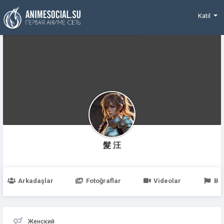
Funding
Katıl
髮 汪
Arkadaşlar
Fotoğraflar
Videolar
Be
Женский