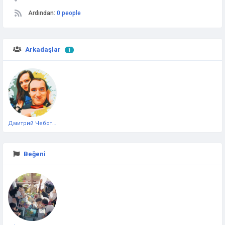
Ardından:
0 people
Arkadaşlar
1
Дмитрий Чеботарёв
Beğeni