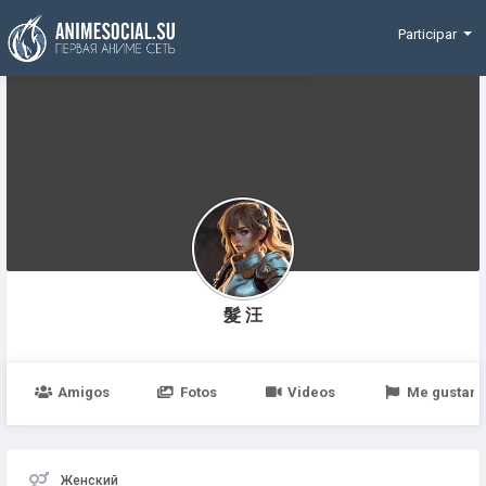
Funding
Participar
髮 汪
Amigos
Fotos
Videos
Me gustan
Женский