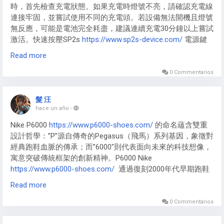
時，首先檢查充電狀態。如果充電時燈號不亮，請確認充電線
隨時滿足吸菸需求。
連接牢固，並嘗試使用不同的充電頭。若設備無法開機且燈號
無反應，可能是電池完全耗盡，建議連續充電30分鐘以上嘗試
激活。快速按壓SP2s
https://www.sp2s-device.com/
電源鍵
五次可強制重啟設備，這能解決多數暫時性的系統故障。如果
Read more
紅燈持續閃爍，表示需要充電，請立即連接充電器。這些簡單
的步驟通常能解決大多數的燈號顯示問題。
0 Commentarios
連接問題處理：SP2s煙桿的接觸不良排除
髮 汪
SP2s煙桿
https://www.sp2s-device.com/
最常見的問題是煙
hace un año
-
彈接觸不良。首先取出煙彈，用棉花棒輕輕清潔磁吸接口上的
​​Nike P6000​​
https://www.p6000-shoes.com/
的命名蘊含雙重
殘留物。檢查煙彈底部的金屬接點是否有氧化現象，可用橡皮
設計哲學：”P”源自傳奇的Pegasus（飛馬）系列基因，象徵對
擦輕輕擦拭。重新安裝時確保垂直壓入，聽到”咔”聲表示安裝
經典跑鞋血脈的傳承；而”6000″則代表面向未來的科技想像，
到位。如果問題持續，嘗試更換其他煙彈測試，確認是否為單
寓意突破傳統框架的創新精神。​​P6000 Nike
個煙彈的問題。定期清潔接口是預防接觸不良的最佳方法，建
https://www.p6000-shoes.com/
​​ 通過復刻2000年代早期跑鞋
議每周至少清潔一次。
的流線輪廓與材質拼接，將懷舊美學與未來感完美融合，形成
Read more
獨特的千禧年設計語言。
0 Commentarios
不同版本對設計理念有差異化詮釋。​​Nike-p600