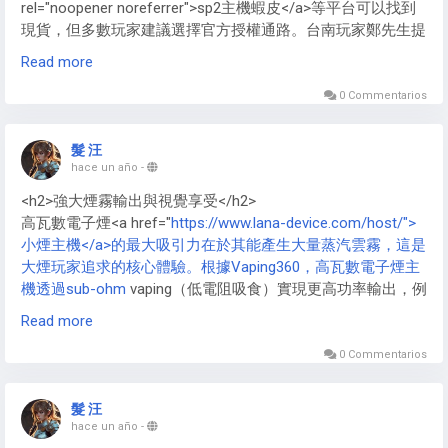
rel="noopener noreferrer">sp2主機蝦皮</a>等平台可以找到
現貨，但多數玩家建議選擇官方授權通路。台南玩家鄭先生提
醒：「首批貨源較少，選擇官方通路比較有保障。」許多玩家
Read more
也分享了自己的購買經驗，建議有興趣的消費者多方比較，選
擇最可靠的購買管道。</p>
0 Commentarios
髮 汪
hace un año
-
<h2>強大煙霧輸出與視覺享受</h2>
高瓦數電子煙<a href="
https://www.lana-device.com/host/">
小煙主機</a>的最大吸引力在於其能產生大量蒸汽雲霧，這是
大煙玩家追求的核心體驗。根據Vaping360，高瓦數電子煙主
機透過sub-ohm
vaping（低電阻吸食）實現更高功率輸出，例
如GeekVape Aegis X可達200W，能快速加熱線圈，生成濃密
Read more
雲霧。這種大煙霧不僅提供強烈喉嚨擊感，還讓使用者在
cloud chasing競賽中展現技巧，創造出令人驚嘆的煙霧造型。
0 Commentarios
此外，高瓦數電子煙<a href="
https://www.lana-
髮 汪
device.com/host/">VAPE主機</a>配備大容量霧化器，如
hace un año
-
Vaporesso
GEN系列的5ml以上儲油槽，能存儲更多高VG比例