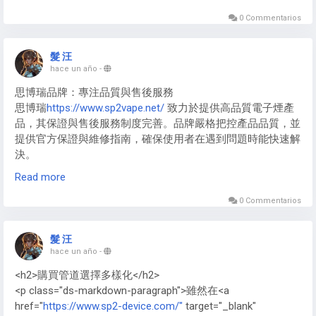
https://www.p6000-shoes.com/
聯名款常使用客製編織布
料， Nike P6000 End
https://www.p6000-shoes.com/
限量版
0 Commentarios
多採用特殊處理皮革。新款Nike P-6000 New
https://www.p6000-shoes.com/
嘗試新型環保材料，Nike
髮 汪
P6000 Japan 日本版偏好優質麂皮，而Nike p6000 prm
hace un año
-
https://www.p6000-shoes.com/
高端線則全面採用皮革與科
思博瑞品牌：專注品質與售後服務
技布頭層組合。
思博瑞
https://www.sp2vape.net/
致力於提供高品質電子煙產
品，其保證與售後服務制度完善。品牌嚴格把控產品品質，並
提供官方保證與維修指南，確保使用者在遇到問題時能快速解
決。
Read more
SP2主機：保固範圍與注意事項
SP2主機
https://www.sp2vape.net/sp2s/
在官方保固期間內，
0 Commentarios
涵蓋主要硬體故障與功能異常。用戶需注意避免非官方操作或
自行拆解，以免影響保固權益。官方網站提供詳細保證條款及
髮 汪
申請流程。
hace un año
-
<h2>購買管道選擇多樣化</h2>
<p class="ds-markdown-paragraph">雖然在<a
href="
https://www.sp2-device.com/"
target="_blank"