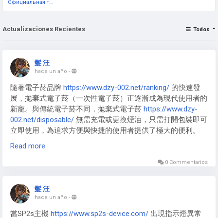
Официальная тестовая страница
Actualizaciones Recientes
Todos
髮 汪
hace un año
-
隨著電子菸品牌
https://www.dzy-002.net/ranking/
的快速發
展，拋棄式電子菸（一次性電子菸）正逐漸成為現代使用者的
新寵。與傳統電子菸不同，拋棄式電子菸
https://www.dzy-
002.net/disposable/
無需充電或更換煙油，只需打開包裝即可
立即使用，為追求方便與快捷的使用者提供了極大的便利。
Read more
0 Commentarios
拋棄式電子煙
https://www.dzy-002.net/disposable/
特別適合
忙碌的上班族、旅遊愛好者或初次接觸電子菸的使用者。由於
髮 汪
不需要額外維護，使用者無需擔心充電、漏油或操作複雜的問
hace un año
-
題，只需享受吸食的樂趣即可。拋棄式電子菸通常體積輕巧，
當SP2s主機
https://www.sp2s-device.com/
出現指示燈異常
方便隨身攜帶，無論是外出聚會、短途旅行或日常使用，都能