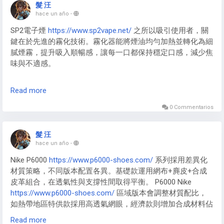
https://www.p6000-shoes.com/
0​​ 基礎款忠實復刻Pegasus 25
髮 汪
的經典元素，​​Nike P-6000 Mens
https://www.p6000-
hace un año
-
shoes.com/
​​ 男款則強化運動功能性表達。​​Mens Nike P-6000​​
SP2電子煙
https://www.sp2vape.net/
之所以吸引使用者，關
國際版注重全球化設計語言，​​Nike P6000 Man
鍵在於先進的霧化技術。霧化器能將煙油均勻加熱並轉化為細
https://www.p6000-shoes.com/
​​ 歐版注入現代簡約美學，均
膩煙霧，提升吸入順暢感，讓每一口都保持穩定口感，減少焦
在”經典復刻”與”未來想像”的平衡中探索新可能。
味與不適感。
創新霧化設計
Read more
思博瑞
https://www.sp2vape.net/
在霧化技術上持續創新，採
用高效加熱系統與精準控溫設計，確保煙油被充分霧化而不浪
0 Commentarios
費。這種技術優勢使 SP2 系列電子煙口感更順滑，吸煙體驗
更加穩定舒適。
髮 汪
hace un año
-
Nike P6000
https://www.p6000-shoes.com/
系列採用差異化
材質策略，不同版本配置各異。基礎款運用網布+麂皮+合成
皮革組合，在透氣性與支撐性間取得平衡。 P6000 Nike
https://www.p6000-shoes.com/
區域版本會調整材質配比，
如熱帶地區特供款採用高透氣網眼，經濟款則增加合成材料佔
比以控製成本。特別版本在材質上升級明顯。 Nike-p6000
Read more