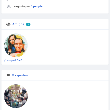
seguida por
0 people
Amigos
1
Дмитрий Чеботарёв
Me gustan