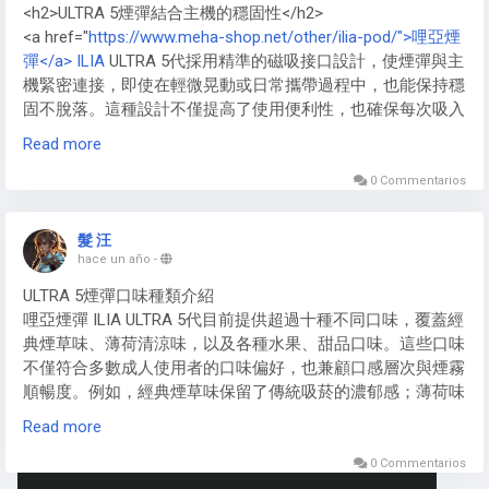
<h2>ULTRA 5煙彈結合主機的穩固性</h2>
煙油，進一步提升雲霧密度。對於大煙玩家來說，這種視覺享
<a href="
https://www.meha-shop.net/other/ilia-pod/">哩亞煙
受遠超低瓦數小煙電子煙主機，成為社交場合的焦點。2025
彈</a> ILIA
ULTRA 5代採用精準的磁吸接口設計，使煙彈與主
年趨勢顯示，高瓦數電子煙主機融入更多空氣流設計，優化雲
機緊密連接，即使在輕微晃動或日常攜帶過程中，也能保持穩
霧形成，讓大煙體驗更極致。
固不脫落。這種設計不僅提高了使用便利性，也確保每次吸入
時的氣流穩定，提供均勻的煙霧體驗。
Read more
此外，ILIA<a href="
https://www.meha-shop.net/other/ilia-
0 Commentarios
pod/">哩啞煙彈</a>的接口與主機之間經過多次精密測試，能
有效避免因連接不緊而造成的晃動或脫落問題，對新手與老手
髮 汪
使用者皆十分友好。
hace un año
-
ULTRA 5煙彈口味種類介紹
哩亞煙彈 ILIA ULTRA 5代目前提供超過十種不同口味，覆蓋經
典煙草味、薄荷清涼味，以及各種水果、甜品口味。這些口味
不僅符合多數成人使用者的口味偏好，也兼顧口感層次與煙霧
順暢度。例如，經典煙草味保留了傳統吸菸的濃郁感；薄荷味
則帶來清爽體驗；水果口味如芒果、草莓、藍莓等則增添趣味
Read more
感，使每次吸食都充滿新鮮感。ILIA哩啞煙彈的多樣口味選
擇，讓使用者可依照心情或場合自由切換。
0 Commentarios
https://www.meha-shop.net/other/ilia-pod/