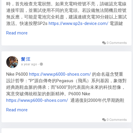
時，首先檢查充電狀態。如果充電時燈號不亮，請確認充電線
隨時滿足吸菸需求。
連接牢固，並嘗試使用不同的充電頭。若設備無法開機且燈號
無反應，可能是電池完全耗盡，建議連續充電30分鐘以上嘗試
激活。快速按壓SP2s
https://www.sp2s-device.com/
電源鍵
五次可強制重啟設備，這能解決多數暫時性的系統故障。如果
Read more
紅燈持續閃爍，表示需要充電，請立即連接充電器。這些簡單
的步驟通常能解決大多數的燈號顯示問題。
0 Comments
連接問題處理：SP2s煙桿的接觸不良排除
髮 汪
SP2s煙桿
https://www.sp2s-device.com/
最常見的問題是煙
a year ago
-
彈接觸不良。首先取出煙彈，用棉花棒輕輕清潔磁吸接口上的
​​Nike P6000​​
https://www.p6000-shoes.com/
的命名蘊含雙重
殘留物。檢查煙彈底部的金屬接點是否有氧化現象，可用橡皮
設計哲學：”P”源自傳奇的Pegasus（飛馬）系列基因，象徵對
擦輕輕擦拭。重新安裝時確保垂直壓入，聽到”咔”聲表示安裝
經典跑鞋血脈的傳承；而”6000″則代表面向未來的科技想像，
到位。如果問題持續，嘗試更換其他煙彈測試，確認是否為單
寓意突破傳統框架的創新精神。​​P6000 Nike
個煙彈的問題。定期清潔接口是預防接觸不良的最佳方法，建
https://www.p6000-shoes.com/
​​ 通過復刻2000年代早期跑鞋
議每周至少清潔一次。
的流線輪廓與材質拼接，將懷舊美學與未來感完美融合，形成
Read more
獨特的千禧年設計語言。
0 Comments
不同版本對設計理念有差異化詮釋。​​Nike-p600