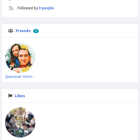
Followed by
0 people
Friends
1
Дмитрий Чеботарёв
Likes