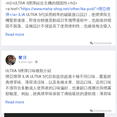
<h2>ULTRA 5煙彈結合主機的穩固性</h2>
煙油，進一步提升雲霧密度。對於大煙玩家來說，這種視覺享
<a href="
https://www.meha-shop.net/other/ilia-pod/">哩亞煙
受遠超低瓦數小煙電子煙主機，成為社交場合的焦點。2025
彈</a> ILIA
ULTRA 5代採用精準的磁吸接口設計，使煙彈與主
年趨勢顯示，高瓦數電子煙主機融入更多空氣流設計，優化雲
機緊密連接，即使在輕微晃動或日常攜帶過程中，也能保持穩
霧形成，讓大煙體驗更極致。
固不脫落。這種設計不僅提高了使用便利性，也確保每次吸入
時的氣流穩定，提供均勻的煙霧體驗。
Read more
此外，ILIA<a href="
https://www.meha-shop.net/other/ilia-
0 Comments
pod/">哩啞煙彈</a>的接口與主機之間經過多次精密測試，能
有效避免因連接不緊而造成的晃動或脫落問題，對新手與老手
髮 汪
使用者皆十分友好。
a year ago
-
ULTRA 5煙彈口味種類介紹
哩亞煙彈 ILIA ULTRA 5代目前提供超過十種不同口味，覆蓋經
典煙草味、薄荷清涼味，以及各種水果、甜品口味。這些口味
不僅符合多數成人使用者的口味偏好，也兼顧口感層次與煙霧
順暢度。例如，經典煙草味保留了傳統吸菸的濃郁感；薄荷味
則帶來清爽體驗；水果口味如芒果、草莓、藍莓等則增添趣味
Read more
感，使每次吸食都充滿新鮮感。ILIA哩啞煙彈的多樣口味選
擇，讓使用者可依照心情或場合自由切換。
0 Comments
https://www.meha-shop.net/other/ilia-pod/