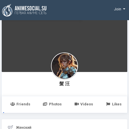
Funding
Join
髮 汪
Friends
Photos
Videos
Likes
Женский