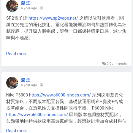
https://www.p6000-shoes.com/
0​​ 基礎款忠實復刻Pegasus 25
髮 汪
的經典元素，​​Nike P-6000 Mens
https://www.p6000-
a year ago
-
shoes.com/
​​ 男款則強化運動功能性表達。​​Mens Nike P-6000​​
SP2電子煙
https://www.sp2vape.net/
之所以吸引使用者，關
國際版注重全球化設計語言，​​Nike P6000 Man
鍵在於先進的霧化技術。霧化器能將煙油均勻加熱並轉化為細
https://www.p6000-shoes.com/
​​ 歐版注入現代簡約美學，均
膩煙霧，提升吸入順暢感，讓每一口都保持穩定口感，減少焦
在”經典復刻”與”未來想像”的平衡中探索新可能。
味與不適感。
創新霧化設計
Read more
思博瑞
https://www.sp2vape.net/
在霧化技術上持續創新，採
用高效加熱系統與精準控溫設計，確保煙油被充分霧化而不浪
0 Comments
費。這種技術優勢使 SP2 系列電子煙口感更順滑，吸煙體驗
更加穩定舒適。
髮 汪
a year ago
-
Nike P6000
https://www.p6000-shoes.com/
系列採用差異化
材質策略，不同版本配置各異。基礎款運用網布+麂皮+合成
皮革組合，在透氣性與支撐性間取得平衡。 P6000 Nike
https://www.p6000-shoes.com/
區域版本會調整材質配比，
如熱帶地區特供款採用高透氣網眼，經濟款則增加合成材料佔
比以控製成本。特別版本在材質上升級明顯。 Nike-p6000
Read more