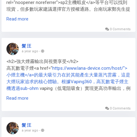
rel="noopener noreferrer">sp2主機蝦皮</a>等平台可以找到
現貨，但多數玩家建議選擇官方授權通路。台南玩家鄭先生提
醒：「首批貨源較少，選擇官方通路比較有保障。」許多玩家
Read more
也分享了自己的購買經驗，建議有興趣的消費者多方比較，選
擇最可靠的購買管道。</p>
0 Comments
髮 汪
a year ago
-
<h2>強大煙霧輸出與視覺享受</h2>
高瓦數電子煙<a href="
https://www.lana-device.com/host/">
小煙主機</a>的最大吸引力在於其能產生大量蒸汽雲霧，這是
大煙玩家追求的核心體驗。根據Vaping360，高瓦數電子煙主
機透過sub-ohm
vaping（低電阻吸食）實現更高功率輸出，例
如GeekVape Aegis X可達200W，能快速加熱線圈，生成濃密
Read more
雲霧。這種大煙霧不僅提供強烈喉嚨擊感，還讓使用者在
cloud chasing競賽中展現技巧，創造出令人驚嘆的煙霧造型。
0 Comments
此外，高瓦數電子煙<a href="
https://www.lana-
髮 汪
device.com/host/">VAPE主機</a>配備大容量霧化器，如
a year ago
-
Vaporesso
GEN系列的5ml以上儲油槽，能存儲更多高VG比例