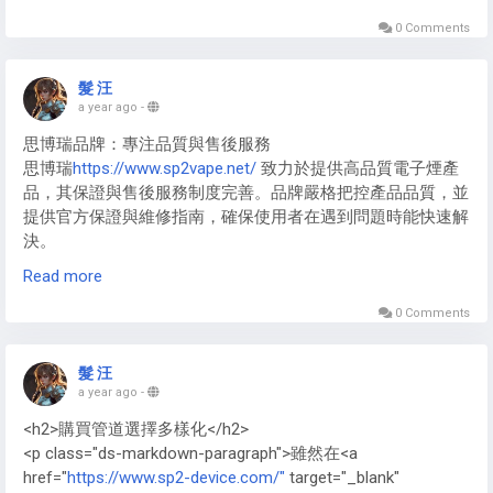
https://www.p6000-shoes.com/
聯名款常使用客製編織布
料， Nike P6000 End
https://www.p6000-shoes.com/
限量版
0 Comments
多採用特殊處理皮革。新款Nike P-6000 New
https://www.p6000-shoes.com/
嘗試新型環保材料，Nike
髮 汪
P6000 Japan 日本版偏好優質麂皮，而Nike p6000 prm
a year ago
-
https://www.p6000-shoes.com/
高端線則全面採用皮革與科
思博瑞品牌：專注品質與售後服務
技布頭層組合。
思博瑞
https://www.sp2vape.net/
致力於提供高品質電子煙產
品，其保證與售後服務制度完善。品牌嚴格把控產品品質，並
提供官方保證與維修指南，確保使用者在遇到問題時能快速解
決。
Read more
SP2主機：保固範圍與注意事項
SP2主機
https://www.sp2vape.net/sp2s/
在官方保固期間內，
0 Comments
涵蓋主要硬體故障與功能異常。用戶需注意避免非官方操作或
自行拆解，以免影響保固權益。官方網站提供詳細保證條款及
髮 汪
申請流程。
a year ago
-
<h2>購買管道選擇多樣化</h2>
<p class="ds-markdown-paragraph">雖然在<a
href="
https://www.sp2-device.com/"
target="_blank"