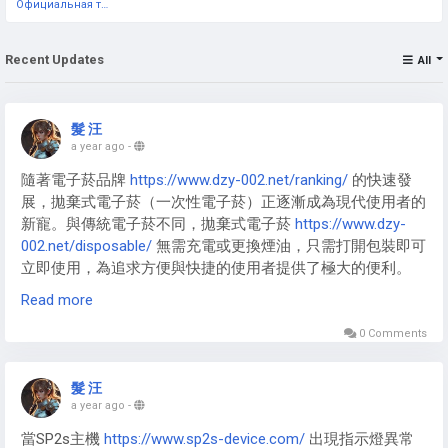
Официальная тестовая страница
Recent Updates
All
髮 汪
a year ago
-
隨著電子菸品牌
https://www.dzy-002.net/ranking/
的快速發
展，拋棄式電子菸（一次性電子菸）正逐漸成為現代使用者的
新寵。與傳統電子菸不同，拋棄式電子菸
https://www.dzy-
002.net/disposable/
無需充電或更換煙油，只需打開包裝即可
立即使用，為追求方便與快捷的使用者提供了極大的便利。
Read more
0 Comments
拋棄式電子煙
https://www.dzy-002.net/disposable/
特別適合
忙碌的上班族、旅遊愛好者或初次接觸電子菸的使用者。由於
髮 汪
不需要額外維護，使用者無需擔心充電、漏油或操作複雜的問
a year ago
-
題，只需享受吸食的樂趣即可。拋棄式電子菸通常體積輕巧，
當SP2s主機
https://www.sp2s-device.com/
出現指示燈異常
方便隨身攜帶，無論是外出聚會、短途旅行或日常使用，都能