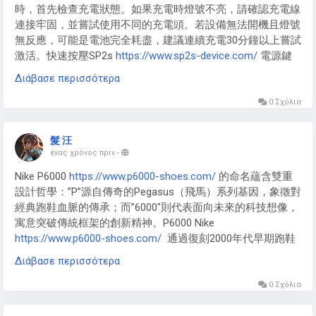
時，首先檢查充電狀態。如果充電時燈號不亮，請確認充電線
隨時滿足吸菸需求。
連接牢固，並嘗試使用不同的充電頭。若設備無法開機且燈號
無反應，可能是電池完全耗盡，建議連續充電30分鐘以上嘗試
激活。快速按壓SP2s
https://www.sp2s-device.com/
電源鍵
五次可強制重啟設備，這能解決多數暫時性的系統故障。如果
Διάβασε περισσότερα
紅燈持續閃爍，表示需要充電，請立即連接充電器。這些簡單
的步驟通常能解決大多數的燈號顯示問題。
0 Σχόλια
連接問題處理：SP2s煙桿的接觸不良排除
髮 汪
SP2s煙桿
https://www.sp2s-device.com/
最常見的問題是煙
ένας χρόνος πριν
-
彈接觸不良。首先取出煙彈，用棉花棒輕輕清潔磁吸接口上的
​​Nike P6000​​
https://www.p6000-shoes.com/
的命名蘊含雙重
殘留物。檢查煙彈底部的金屬接點是否有氧化現象，可用橡皮
設計哲學：”P”源自傳奇的Pegasus（飛馬）系列基因，象徵對
擦輕輕擦拭。重新安裝時確保垂直壓入，聽到”咔”聲表示安裝
經典跑鞋血脈的傳承；而”6000″則代表面向未來的科技想像，
到位。如果問題持續，嘗試更換其他煙彈測試，確認是否為單
寓意突破傳統框架的創新精神。​​P6000 Nike
個煙彈的問題。定期清潔接口是預防接觸不良的最佳方法，建
https://www.p6000-shoes.com/
​​ 通過復刻2000年代早期跑鞋
議每周至少清潔一次。
的流線輪廓與材質拼接，將懷舊美學與未來感完美融合，形成
Διάβασε περισσότερα
獨特的千禧年設計語言。
0 Σχόλια
不同版本對設計理念有差異化詮釋。​​Nike-p600