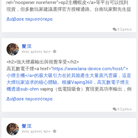
rel="noopener noreferrer">sp2主機蝦皮</a>等平台可以找到
現貨，但多數玩家建議選擇官方授權通路。台南玩家鄭先生提
醒：「首批貨源較少，選擇官方通路比較有保障。」許多玩家
Διάβασε περισσότερα
也分享了自己的購買經驗，建議有興趣的消費者多方比較，選
擇最可靠的購買管道。</p>
0 Σχόλια
髮 汪
ένας χρόνος πριν
-
<h2>強大煙霧輸出與視覺享受</h2>
高瓦數電子煙<a href="
https://www.lana-device.com/host/">
小煙主機</a>的最大吸引力在於其能產生大量蒸汽雲霧，這是
大煙玩家追求的核心體驗。根據Vaping360，高瓦數電子煙主
機透過sub-ohm
vaping（低電阻吸食）實現更高功率輸出，例
如GeekVape Aegis X可達200W，能快速加熱線圈，生成濃密
Διάβασε περισσότερα
雲霧。這種大煙霧不僅提供強烈喉嚨擊感，還讓使用者在
cloud chasing競賽中展現技巧，創造出令人驚嘆的煙霧造型。
0 Σχόλια
此外，高瓦數電子煙<a href="
https://www.lana-
髮 汪
device.com/host/">VAPE主機</a>配備大容量霧化器，如
ένας χρόνος πριν
-
Vaporesso
GEN系列的5ml以上儲油槽，能存儲更多高VG比例