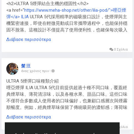
<h2>ULTRA 5煙彈結合主機的穩固性</h2>
煙油，進一步提升雲霧密度。對於大煙玩家來說，這種視覺享
<a href="
https://www.meha-shop.net/other/ilia-pod/">哩亞煙
受遠超低瓦數小煙電子煙主機，成為社交場合的焦點。2025
彈</a> ILIA
ULTRA 5代採用精準的磁吸接口設計，使煙彈與主
年趨勢顯示，高瓦數電子煙主機融入更多空氣流設計，優化雲
機緊密連接，即使在輕微晃動或日常攜帶過程中，也能保持穩
霧形成，讓大煙體驗更極致。
固不脫落。這種設計不僅提高了使用便利性，也確保每次吸入
時的氣流穩定，提供均勻的煙霧體驗。
Διάβασε περισσότερα
此外，ILIA<a href="
https://www.meha-shop.net/other/ilia-
0 Σχόλια
pod/">哩啞煙彈</a>的接口與主機之間經過多次精密測試，能
有效避免因連接不緊而造成的晃動或脫落問題，對新手與老手
髮 汪
使用者皆十分友好。
ένας χρόνος πριν
-
ULTRA 5煙彈口味種類介紹
哩亞煙彈 ILIA ULTRA 5代目前提供超過十種不同口味，覆蓋經
典煙草味、薄荷清涼味，以及各種水果、甜品口味。這些口味
不僅符合多數成人使用者的口味偏好，也兼顧口感層次與煙霧
順暢度。例如，經典煙草味保留了傳統吸菸的濃郁感；薄荷味
則帶來清爽體驗；水果口味如芒果、草莓、藍莓等則增添趣味
Διάβασε περισσότερα
感，使每次吸食都充滿新鮮感。ILIA哩啞煙彈的多樣口味選
擇，讓使用者可依照心情或場合自由切換。
0 Σχόλια
https://www.meha-shop.net/other/ilia-pod/