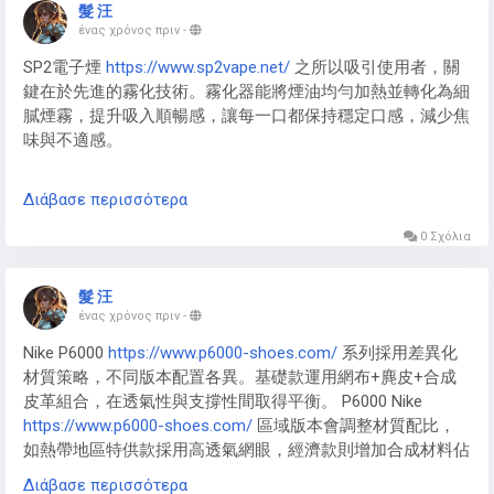
https://www.p6000-shoes.com/
0​​ 基礎款忠實復刻Pegasus 25
髮 汪
的經典元素，​​Nike P-6000 Mens
https://www.p6000-
ένας χρόνος πριν
-
shoes.com/
​​ 男款則強化運動功能性表達。​​Mens Nike P-6000​​
SP2電子煙
https://www.sp2vape.net/
之所以吸引使用者，關
國際版注重全球化設計語言，​​Nike P6000 Man
鍵在於先進的霧化技術。霧化器能將煙油均勻加熱並轉化為細
https://www.p6000-shoes.com/
​​ 歐版注入現代簡約美學，均
膩煙霧，提升吸入順暢感，讓每一口都保持穩定口感，減少焦
在”經典復刻”與”未來想像”的平衡中探索新可能。
味與不適感。
創新霧化設計
Διάβασε περισσότερα
思博瑞
https://www.sp2vape.net/
在霧化技術上持續創新，採
用高效加熱系統與精準控溫設計，確保煙油被充分霧化而不浪
0 Σχόλια
費。這種技術優勢使 SP2 系列電子煙口感更順滑，吸煙體驗
更加穩定舒適。
髮 汪
ένας χρόνος πριν
-
Nike P6000
https://www.p6000-shoes.com/
系列採用差異化
材質策略，不同版本配置各異。基礎款運用網布+麂皮+合成
皮革組合，在透氣性與支撐性間取得平衡。 P6000 Nike
https://www.p6000-shoes.com/
區域版本會調整材質配比，
如熱帶地區特供款採用高透氣網眼，經濟款則增加合成材料佔
比以控製成本。特別版本在材質上升級明顯。 Nike-p6000
Διάβασε περισσότερα