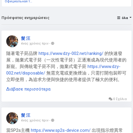
Официальная тестовая страница
Πρόσφατες ενημερώσεις
όλα
髮 汪
ένας χρόνος πριν
-
隨著電子菸品牌
https://www.dzy-002.net/ranking/
的快速發
展，拋棄式電子菸（一次性電子菸）正逐漸成為現代使用者的
新寵。與傳統電子菸不同，拋棄式電子菸
https://www.dzy-
002.net/disposable/
無需充電或更換煙油，只需打開包裝即可
立即使用，為追求方便與快捷的使用者提供了極大的便利。
Διάβασε περισσότερα
0 Σχόλια
拋棄式電子煙
https://www.dzy-002.net/disposable/
特別適合
忙碌的上班族、旅遊愛好者或初次接觸電子菸的使用者。由於
髮 汪
不需要額外維護，使用者無需擔心充電、漏油或操作複雜的問
ένας χρόνος πριν
-
題，只需享受吸食的樂趣即可。拋棄式電子菸通常體積輕巧，
當SP2s主機
https://www.sp2s-device.com/
出現指示燈異常
方便隨身攜帶，無論是外出聚會、短途旅行或日常使用，都能