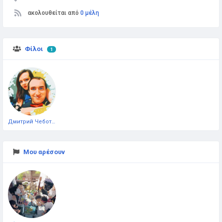
ακολουθείται από
0 μέλη
Φίλοι
1
Дмитрий Чеботарёв
Μου αρέσουν