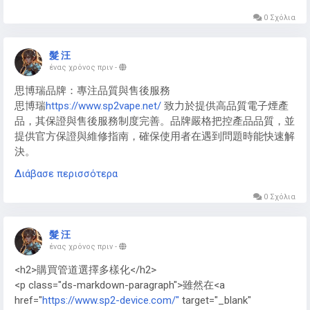
https://www.p6000-shoes.com/
聯名款常使用客製編織布
料， Nike P6000 End
https://www.p6000-shoes.com/
限量版
0 Σχόλια
多採用特殊處理皮革。新款Nike P-6000 New
https://www.p6000-shoes.com/
嘗試新型環保材料，Nike
髮 汪
P6000 Japan 日本版偏好優質麂皮，而Nike p6000 prm
ένας χρόνος πριν
-
https://www.p6000-shoes.com/
高端線則全面採用皮革與科
思博瑞品牌：專注品質與售後服務
技布頭層組合。
思博瑞
https://www.sp2vape.net/
致力於提供高品質電子煙產
品，其保證與售後服務制度完善。品牌嚴格把控產品品質，並
提供官方保證與維修指南，確保使用者在遇到問題時能快速解
決。
Διάβασε περισσότερα
SP2主機：保固範圍與注意事項
SP2主機
https://www.sp2vape.net/sp2s/
在官方保固期間內，
0 Σχόλια
涵蓋主要硬體故障與功能異常。用戶需注意避免非官方操作或
自行拆解，以免影響保固權益。官方網站提供詳細保證條款及
髮 汪
申請流程。
ένας χρόνος πριν
-
<h2>購買管道選擇多樣化</h2>
<p class="ds-markdown-paragraph">雖然在<a
href="
https://www.sp2-device.com/"
target="_blank"