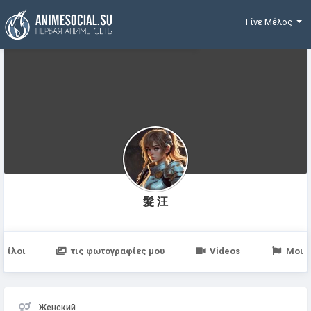
Χρηματοδότηση
Γίνε Μέλος
髮 汪
Φίλοι
τις φωτογραφίες μου
Videos
Μου 
Женский