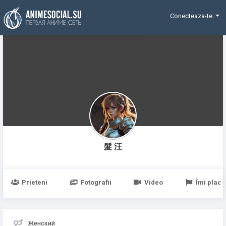
Funding
Conecteaza-te
髮 汪
Prieteni
Fotografii
Video
Îmi place
Женский