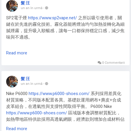
https://www.p6000-shoes.com/
0​​ 基礎款忠實復刻Pegasus 25
髮 汪
的經典元素，​​Nike P-6000 Mens
https://www.p6000-
un an în urmă
-
shoes.com/
​​ 男款則強化運動功能性表達。​​Mens Nike P-6000​​
SP2電子煙
https://www.sp2vape.net/
之所以吸引使用者，關
國際版注重全球化設計語言，​​Nike P6000 Man
鍵在於先進的霧化技術。霧化器能將煙油均勻加熱並轉化為細
https://www.p6000-shoes.com/
​​ 歐版注入現代簡約美學，均
膩煙霧，提升吸入順暢感，讓每一口都保持穩定口感，減少焦
在”經典復刻”與”未來想像”的平衡中探索新可能。
味與不適感。
創新霧化設計
Read more
思博瑞
https://www.sp2vape.net/
在霧化技術上持續創新，採
用高效加熱系統與精準控溫設計，確保煙油被充分霧化而不浪
0 Commentarii
費。這種技術優勢使 SP2 系列電子煙口感更順滑，吸煙體驗
更加穩定舒適。
髮 汪
un an în urmă
-
Nike P6000
https://www.p6000-shoes.com/
系列採用差異化
材質策略，不同版本配置各異。基礎款運用網布+麂皮+合成
皮革組合，在透氣性與支撐性間取得平衡。 P6000 Nike
https://www.p6000-shoes.com/
區域版本會調整材質配比，
如熱帶地區特供款採用高透氣網眼，經濟款則增加合成材料佔
比以控製成本。特別版本在材質上升級明顯。 Nike-p6000
Read more