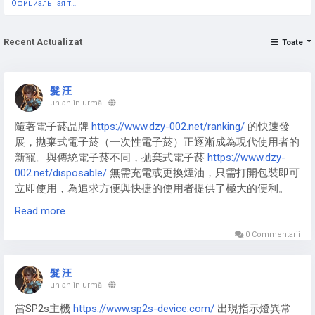
Официальная тестовая страница
Recent Actualizat
Toate
髮 汪
un an în urmă
-
隨著電子菸品牌
https://www.dzy-002.net/ranking/
的快速發
展，拋棄式電子菸（一次性電子菸）正逐漸成為現代使用者的
新寵。與傳統電子菸不同，拋棄式電子菸
https://www.dzy-
002.net/disposable/
無需充電或更換煙油，只需打開包裝即可
立即使用，為追求方便與快捷的使用者提供了極大的便利。
Read more
0 Commentarii
拋棄式電子煙
https://www.dzy-002.net/disposable/
特別適合
忙碌的上班族、旅遊愛好者或初次接觸電子菸的使用者。由於
髮 汪
不需要額外維護，使用者無需擔心充電、漏油或操作複雜的問
un an în urmă
-
題，只需享受吸食的樂趣即可。拋棄式電子菸通常體積輕巧，
當SP2s主機
https://www.sp2s-device.com/
出現指示燈異常
方便隨身攜帶，無論是外出聚會、短途旅行或日常使用，都能