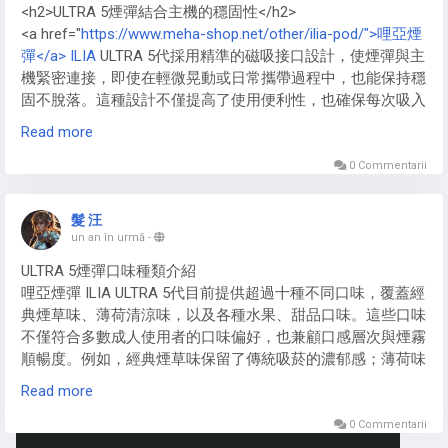
<h2>ULTRA 5煙彈結合主機的穩固性</h2>
煙油，進一步提升雲霧密度。對於大煙玩家來說，這種視覺享
<a href="
https://www.meha-shop.net/other/ilia-pod/">哩亞煙
受遠超低瓦數小煙電子煙主機，成為社交場合的焦點。2025
彈</a> ILIA
ULTRA 5代採用精準的磁吸接口設計，使煙彈與主
年趨勢顯示，高瓦數電子煙主機融入更多空氣流設計，優化雲
機緊密連接，即使在輕微晃動或日常攜帶過程中，也能保持穩
霧形成，讓大煙體驗更極致。
固不脫落。這種設計不僅提高了使用便利性，也確保每次吸入
時的氣流穩定，提供均勻的煙霧體驗。
Read more
此外，ILIA<a href="
https://www.meha-shop.net/other/ilia-
0 Commentarii
pod/">哩啞煙彈</a>的接口與主機之間經過多次精密測試，能
有效避免因連接不緊而造成的晃動或脫落問題，對新手與老手
髮 汪
使用者皆十分友好。
un an în urmă
-
ULTRA 5煙彈口味種類介紹
哩亞煙彈 ILIA ULTRA 5代目前提供超過十種不同口味，覆蓋經
典煙草味、薄荷清涼味，以及各種水果、甜品口味。這些口味
不僅符合多數成人使用者的口味偏好，也兼顧口感層次與煙霧
順暢度。例如，經典煙草味保留了傳統吸菸的濃郁感；薄荷味
則帶來清爽體驗；水果口味如芒果、草莓、藍莓等則增添趣味
Read more
感，使每次吸食都充滿新鮮感。ILIA哩啞煙彈的多樣口味選
擇，讓使用者可依照心情或場合自由切換。
0 Commentarii
https://www.meha-shop.net/other/ilia-pod/