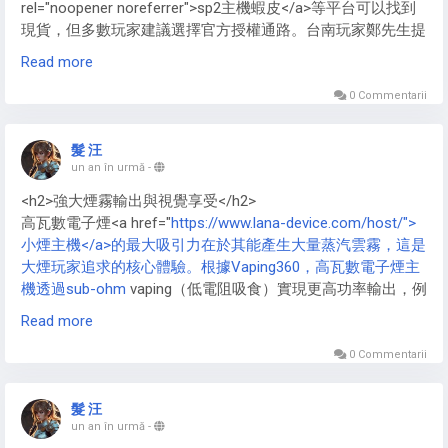
rel="noopener noreferrer">sp2主機蝦皮</a>等平台可以找到
現貨，但多數玩家建議選擇官方授權通路。台南玩家鄭先生提
醒：「首批貨源較少，選擇官方通路比較有保障。」許多玩家
Read more
也分享了自己的購買經驗，建議有興趣的消費者多方比較，選
擇最可靠的購買管道。</p>
0 Commentarii
髮 汪
un an în urmă
-
<h2>強大煙霧輸出與視覺享受</h2>
高瓦數電子煙<a href="
https://www.lana-device.com/host/">
小煙主機</a>的最大吸引力在於其能產生大量蒸汽雲霧，這是
大煙玩家追求的核心體驗。根據Vaping360，高瓦數電子煙主
機透過sub-ohm
vaping（低電阻吸食）實現更高功率輸出，例
如GeekVape Aegis X可達200W，能快速加熱線圈，生成濃密
Read more
雲霧。這種大煙霧不僅提供強烈喉嚨擊感，還讓使用者在
cloud chasing競賽中展現技巧，創造出令人驚嘆的煙霧造型。
0 Commentarii
此外，高瓦數電子煙<a href="
https://www.lana-
髮 汪
device.com/host/">VAPE主機</a>配備大容量霧化器，如
un an în urmă
-
Vaporesso
GEN系列的5ml以上儲油槽，能存儲更多高VG比例