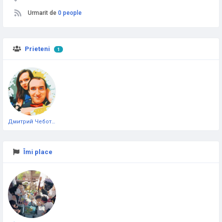
Urmarit de
0 people
Prieteni
1
Дмитрий Чеботарёв
Îmi place