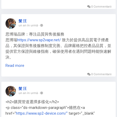
https://www.p6000-shoes.com/
聯名款常使用客製編織布
料， Nike P6000 End
https://www.p6000-shoes.com/
限量版
0 Commentarii
多採用特殊處理皮革。新款Nike P-6000 New
https://www.p6000-shoes.com/
嘗試新型環保材料，Nike
髮 汪
P6000 Japan 日本版偏好優質麂皮，而Nike p6000 prm
un an în urmă
-
https://www.p6000-shoes.com/
高端線則全面採用皮革與科
思博瑞品牌：專注品質與售後服務
技布頭層組合。
思博瑞
https://www.sp2vape.net/
致力於提供高品質電子煙產
品，其保證與售後服務制度完善。品牌嚴格把控產品品質，並
提供官方保證與維修指南，確保使用者在遇到問題時能快速解
決。
Read more
SP2主機：保固範圍與注意事項
SP2主機
https://www.sp2vape.net/sp2s/
在官方保固期間內，
0 Commentarii
涵蓋主要硬體故障與功能異常。用戶需注意避免非官方操作或
自行拆解，以免影響保固權益。官方網站提供詳細保證條款及
髮 汪
申請流程。
un an în urmă
-
<h2>購買管道選擇多樣化</h2>
<p class="ds-markdown-paragraph">雖然在<a
href="
https://www.sp2-device.com/"
target="_blank"