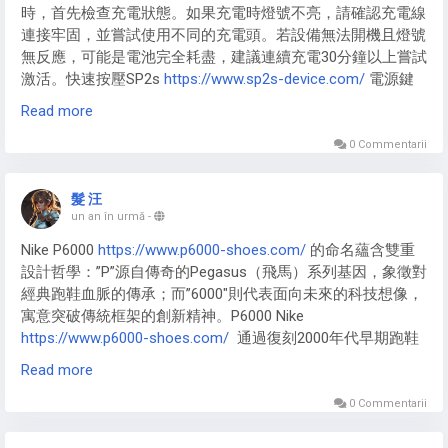
時，首先檢查充電狀態。如果充電時燈號不亮，請確認充電線
隨時滿足吸菸需求。
連接牢固，並嘗試使用不同的充電頭。若設備無法開機且燈號
無反應，可能是電池完全耗盡，建議連續充電30分鐘以上嘗試
激活。快速按壓SP2s
https://www.sp2s-device.com/
電源鍵
五次可強制重啟設備，這能解決多數暫時性的系統故障。如果
Read more
紅燈持續閃爍，表示需要充電，請立即連接充電器。這些簡單
的步驟通常能解決大多數的燈號顯示問題。
0 Commentarii
連接問題處理：SP2s煙桿的接觸不良排除
髮 汪
SP2s煙桿
https://www.sp2s-device.com/
最常見的問題是煙
un an în urmă
-
彈接觸不良。首先取出煙彈，用棉花棒輕輕清潔磁吸接口上的
​​Nike P6000​​
https://www.p6000-shoes.com/
的命名蘊含雙重
殘留物。檢查煙彈底部的金屬接點是否有氧化現象，可用橡皮
設計哲學：”P”源自傳奇的Pegasus（飛馬）系列基因，象徵對
擦輕輕擦拭。重新安裝時確保垂直壓入，聽到”咔”聲表示安裝
經典跑鞋血脈的傳承；而”6000″則代表面向未來的科技想像，
到位。如果問題持續，嘗試更換其他煙彈測試，確認是否為單
寓意突破傳統框架的創新精神。​​P6000 Nike
個煙彈的問題。定期清潔接口是預防接觸不良的最佳方法，建
https://www.p6000-shoes.com/
​​ 通過復刻2000年代早期跑鞋
議每周至少清潔一次。
的流線輪廓與材質拼接，將懷舊美學與未來感完美融合，形成
Read more
獨特的千禧年設計語言。
0 Commentarii
不同版本對設計理念有差異化詮釋。​​Nike-p600