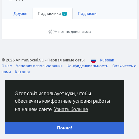
Друзья
Подписчики
Подписки
0
髮 汪 нет подписчиков
© 2026 AnimeSocial.SU - Первая аниме сеть!
Russian
О нас
Условия использования
Конфиденциальность
Свяжитесь с
нами
Каталог
Этот сайт использует куки, чтобы
обеспечить комфортные условия работы
на нашем сайте
Узнать больше
Понял!