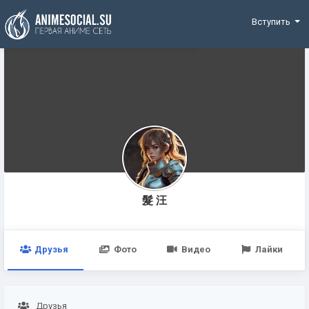
Funding
Вступить
髮 汪
Друзья
Фото
Видео
Лайки
Друзья