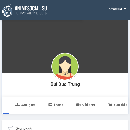
Funding
Acessar
Bui Duc Trung
po
Amigos
fotos
Vídeos
Curtidas
Женский