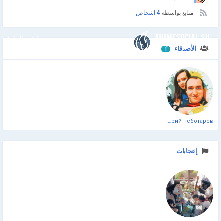
متابع بواسطة
4 اشخاص
انضم إلينا
الأصدقاء
1
Дмитрий Чеботарёв
إعجابات