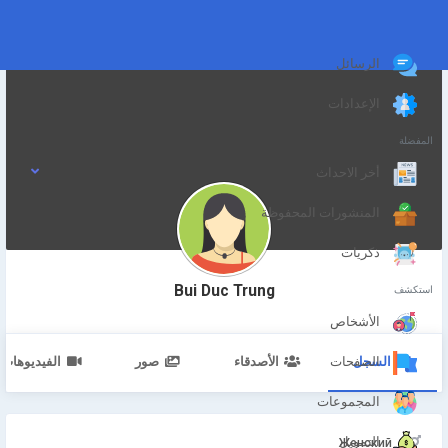
الرسائل
الإعدادات
المفضلة
أخر الاحداث
المنشورات المحفوظة
ذكريات
Bui Duc Trung
استكشف
الأشخاص
السجل
الأصدقاء
صور
الفيديوهات
الصفحات
المجموعات
التمويل
Женский