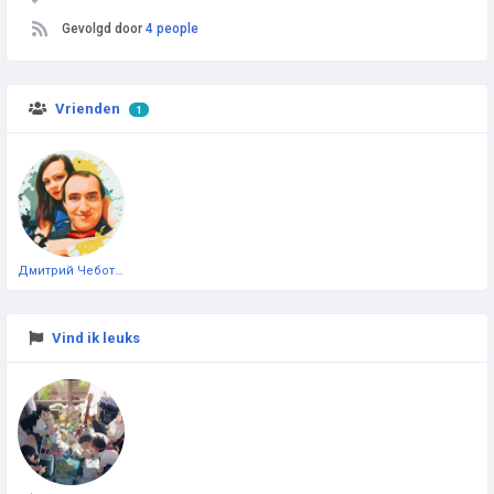
Gevolgd door
4 people
Vrienden
1
Дмитрий Чеботарёв
Vind ik leuks