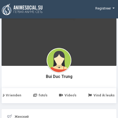
Funding
Registreer
Bui Duc Trung
Vrienden
foto's
Video’s
Vind ik leuks
Женский