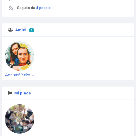
Seguito da
4 people
Amici
1
Дмитрий Чеботарёв
Mi piace