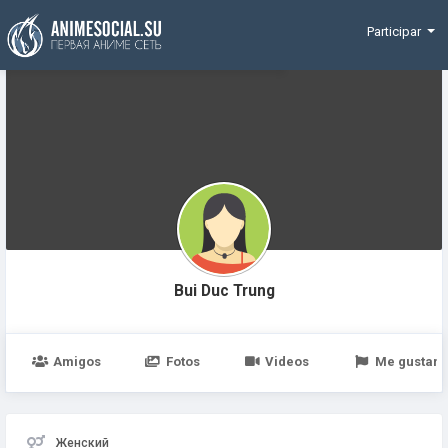
Funding
Participar
Bui Duc Trung
Amigos
Fotos
Videos
Me gustan
Женский