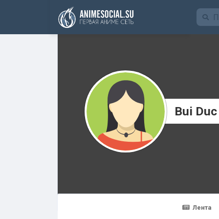
Funding
Bui Duc
Лента