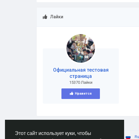
Лайки
Официальная тестовая
страница
15370 Лайки
Нравится
Этот сайт использует куки, чтобы
© 2026 AnimeSocial.SU - Первая аниме сеть!
Ru