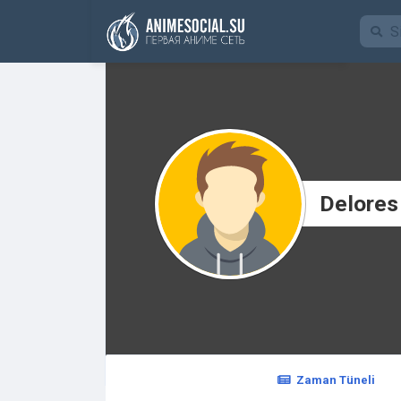
Funding
Delores
Zaman Tüneli