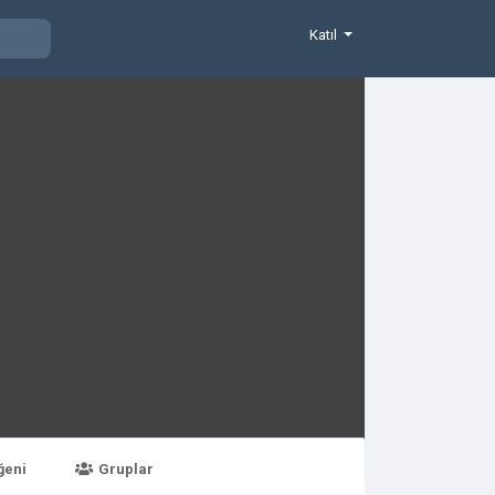
Katıl
ğeni
Gruplar