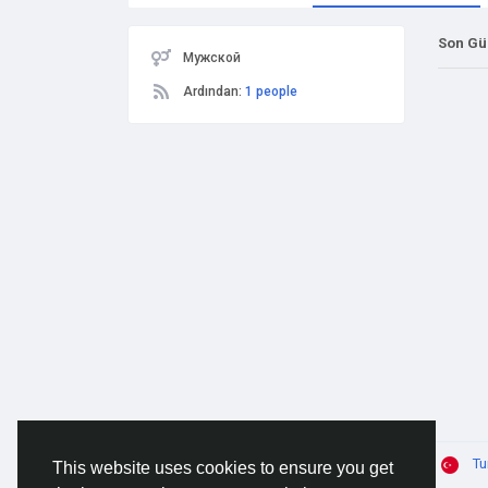
Son Gü
Мужской
Ardından:
1 people
© 2026 AnimeSocial.SU - Первая аниме сеть!
Tu
This website uses cookies to ensure you get