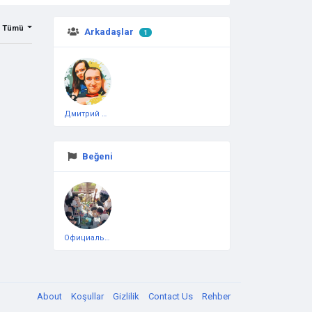
Tümü
Arkadaşlar
1
Дмитрий Чеботарёв
Beğeni
Официальная тестовая страница
About
Koşullar
Gizlilik
Contact Us
Rehber