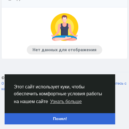
Нет данных для отображения
© 2026 AnimeSocial.SU - Первая аниме сеть!
Russian
О нас
Условия использования
Конфиденциальность
Свяжитесь с
Этот сайт использует куки, чтобы
нами
Каталог
обеспечить комфортные условия работы
на нашем сайте
Узнать больше
Понял!