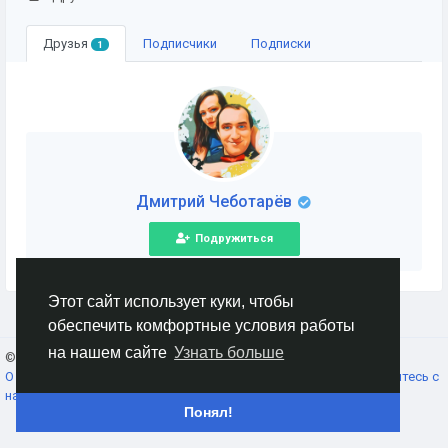
Друзья
Подписчики
Подписки
1
Дмитрий Чеботарёв
Подружиться
Этот сайт использует куки, чтобы
обеспечить комфортные условия работы
на нашем сайте
Узнать больше
© 2026 AnimeSocial.SU - Первая аниме сеть!
Russian
О нас
Условия использования
Конфиденциальность
Свяжитесь с
нами
Каталог
Понял!