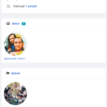
Suivi par
1 people
Amis
1
Дмитрий Чеботарёв
Aimer