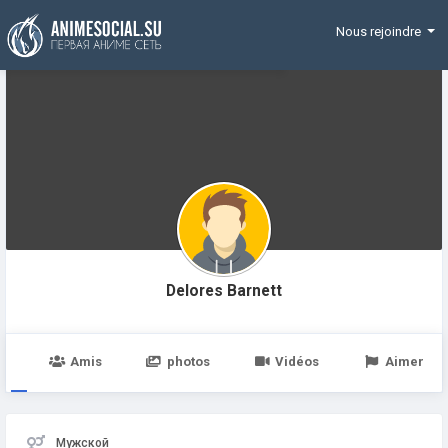
Funding
Nous rejoindre
Delores Barnett
e
Amis
photos
Vidéos
Aimer
Мужской