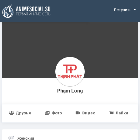
Funding
Вступить
Phạm Long
Друзья
Фото
Видео
Лайки
Женский