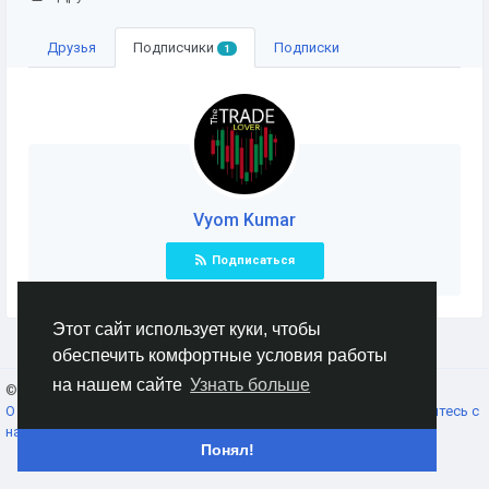
Друзья
Подписчики
Подписки
1
Vyom Kumar
Подписаться
Этот сайт использует куки, чтобы
обеспечить комфортные условия работы
на нашем сайте
Узнать больше
© 2026 AnimeSocial.SU - Первая аниме сеть!
Russian
О нас
Условия использования
Конфиденциальность
Свяжитесь с
нами
Каталог
Понял!