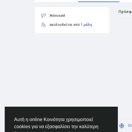
Πρόσφ
Женский
ακολουθείται από
1 μέλη
Αυτή η online Κοινότητα χρησιμοποιεί
© 2026 AnimeSocial.SU - Первая аниме сеть!
Gr
cookies για να εξασφαλίσει την καλύτερη