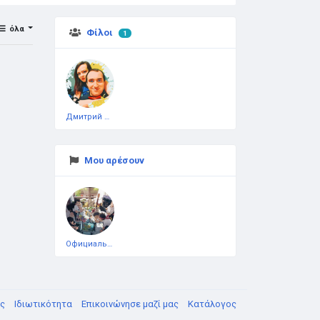
όλα
Φίλοι
1
Дмитрий Чеботарёв
Μου αρέσουν
Официальная тестовая страница
υς
Ιδιωτικότητα
Επικοινώνησε μαζί μας
Κατάλογος