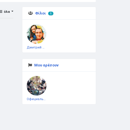
όλα
Φίλοι
1
Дмитрий Чеботарёв
Μου αρέσουν
Официальная тестовая страница