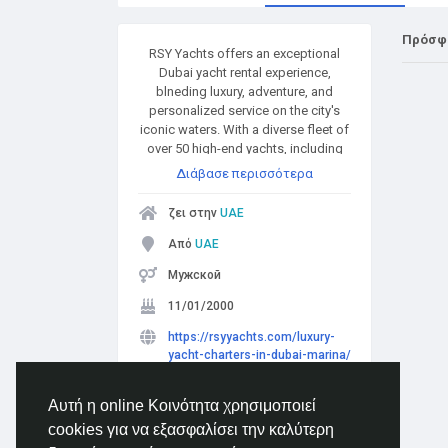
Πρόσφ
RSY Yachts offers an exceptional
Dubai yacht rental experience,
blneding luxury, adventure, and
personalized service on the city's
iconic waters. With a diverse fleet of
over 50 high-end yachts, including
elegant superyachts and spacious
Διάβασε περισσότερα
party boats, RSY caters to a wide
range of occasions—from intimate
ζει στην
UAE
getaways to large corporate events.
Από
UAE
Мужской
11/01/2000
https://rsyyachts.com/luxury-
yacht-charters-in-dubai-marina/
ακολουθείται από
0 μέλη
Αυτή η online Κοινότητα χρησιμοποιεί
cookies για να εξασφαλίσει την καλύτερη