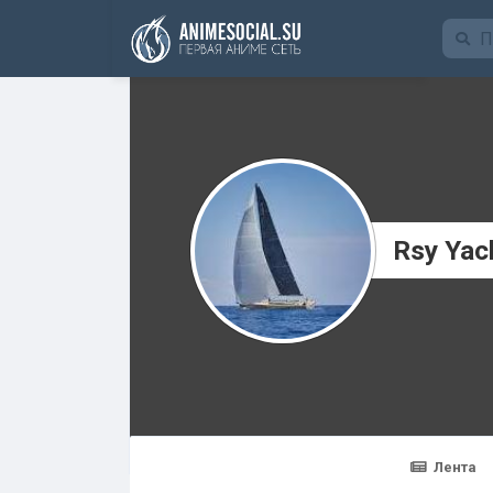
Funding
Rsy Yac
Лента