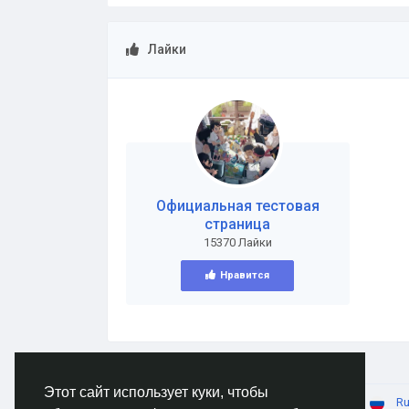
Лайки
Официальная тестовая
страница
15370 Лайки
Нравится
Этот сайт использует куки, чтобы
© 2026 AnimeSocial.SU - Первая аниме сеть!
Ru