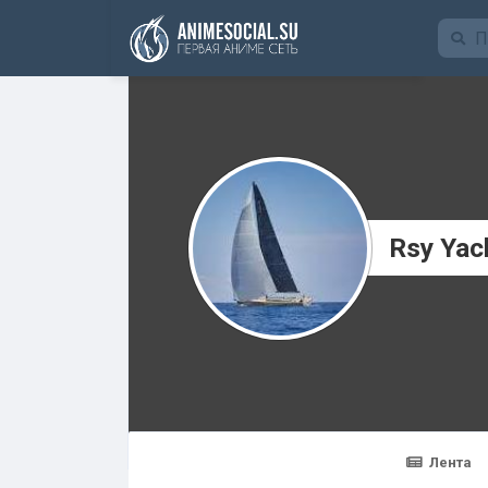
Funding
Rsy Yac
Лента