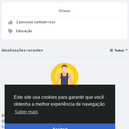
Юлиан
2 pessoas curtiram isso
Educação
Atualizações recentes
Todos
Este site usa cookies para garantir que você
Nenhum dado para exibir
obtenha a melhor experiência de navegação
Saber mais
© 2026 AnimeSocial.SU - Первая аниме сеть!
Portuguese
(Brazil)
Sobre
Termos
Privacidade
Fale conosco
Diretório