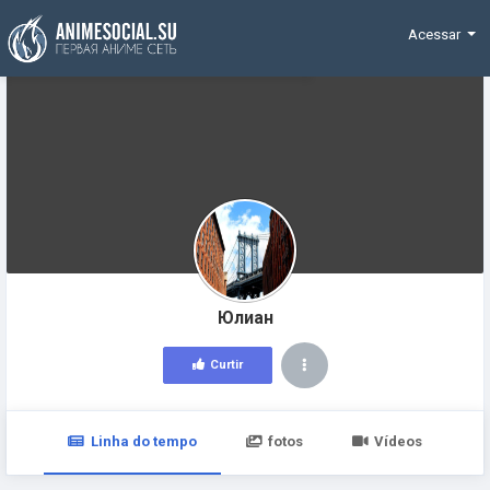
Funding
Acessar
Юлиан
Curtir
Linha do tempo
fotos
Vídeos