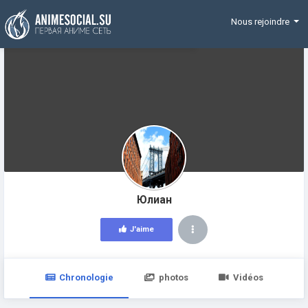
Funding
Nous rejoindre
Юлиан
J'aime
Chronologie
photos
Vidéos