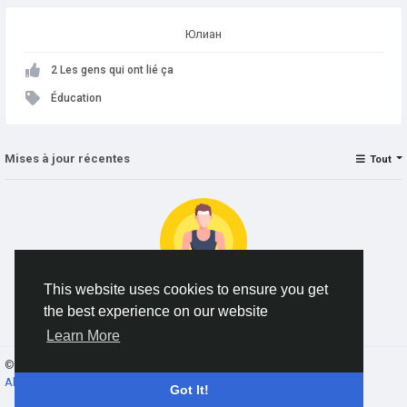
Юлиан
2 Les gens qui ont lié ça
Éducation
Mises à jour récentes
Tout
This website uses cookies to ensure you get
the best experience on our website
No data to show
Learn More
© 2026 AnimeSocial.SU - Первая аниме сеть!
French
About
Conditions
Confidentialité
Contact Us
Annuaire
Got It!