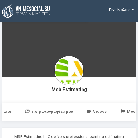
Χρηματοδότηση
Γίνε Μέλος
Msb Estimating
Φίλοι
τις φωτογραφίες μου
Videos
Μου 
MSB Estimating LLC delivers professional painting estimating